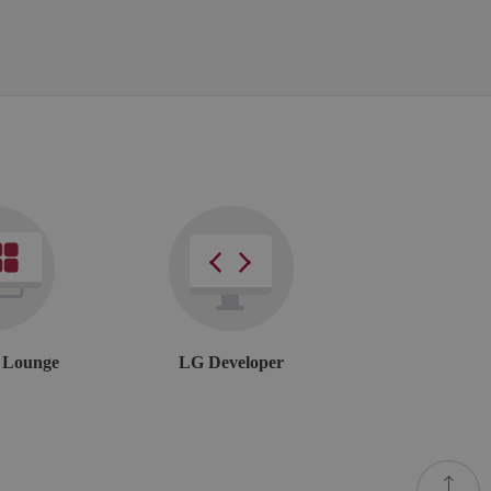
he site
r Lounge
LG Developer