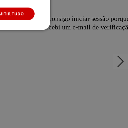
RUS
MITIR TUDO
Não consigo iniciar sessão porqu
recebi um e-mail de verificaçã
e website cannot be
자가진
단 Next
P. Usually used to
slide