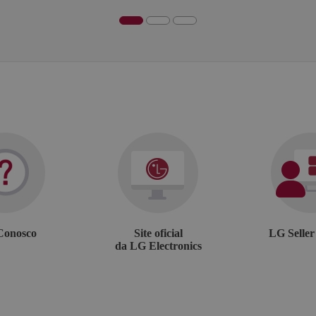
Description
Adobe Site Catalyst cookie, determines whether cookies are enabled in the browser
Adobe Site Catalyst cookie, stores information about the previous link clicked within t
Conosco
Site oficial
LG Selle
da LG Electronics
Adobe Site Catalyst cookie, used to identify unique visitors, with an ID and timestamp