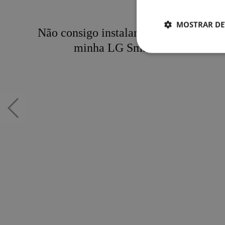
MOSTRAR DE
Não consigo instalar o aplicativo na
minha LG Smart TV.
Strictly necessary co
used properly without
Name
/
자가진
단
JSESSIONID
Orac
Previous
Corp
slide
n
kr.lg
com
E
x
p