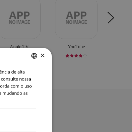
Apple TV
YouTube
Merca
×
ncia de alta
ENGLISH
 consulte nossa
ENG
corda com o uso
GER
os mudando as
FRE
s
ITA
SPA
POR